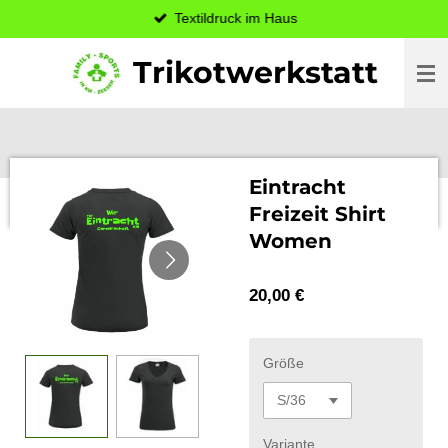
Textildruck im Haus
Zum
Hauptinhalt
Trikotwerkstatt
springen
Eintracht
Freizeit Shirt
Women
20,00 €
Größe
Variante