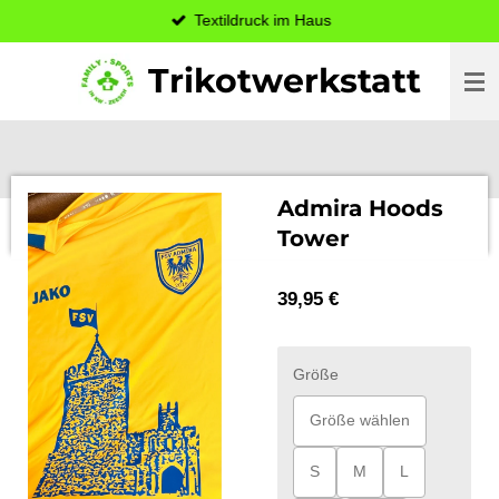
Textildruck im Haus
Zum
Hauptinhalt
Trikotwerkstatt
springen
Admira Hoods
Tower
39,95 €
Größe
Größe wählen
S
M
L